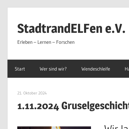
Zum
Inhalt
StadtrandELFen e.V.
springen
Erleben – Lernen – Forschen
Start
Wer sind wir?
Wendeschleife
H
21. Oktober 2024
sre-admin-2020
1.11.2024 Gruselgeschich
Wir l