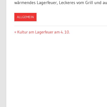
wärmendes Lagerfeuer, Leckeres vom Grill und auc
ALLGEMEIN
Beitragsnavigation
Vorheriger
Kultur am Lagerfeuer am 4. 10.
Beitrag: