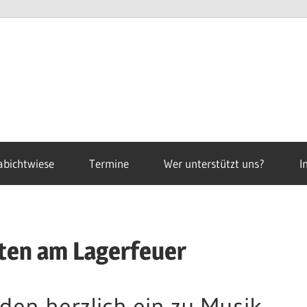
abichtwiese
Termine
Wer unterstützt uns?
I
ten am Lagerfeuer
aden herzlich ein zu Musik