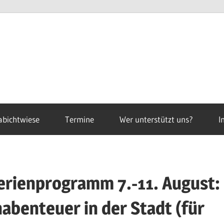
abichtwiese
Termine
Wer unterstützt uns?
I
erienprogramm 7.-11. August:
nabenteuer in der Stadt (für