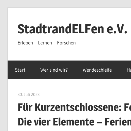
Zum
Inhalt
StadtrandELFen e.V.
springen
Erleben – Lernen – Forschen
Start
Wer sind wir?
Wendeschleife
H
30. Juli 2023
sre-admin-2020
Für Kurzentschlossene: F
Die vier Elemente – Ferie