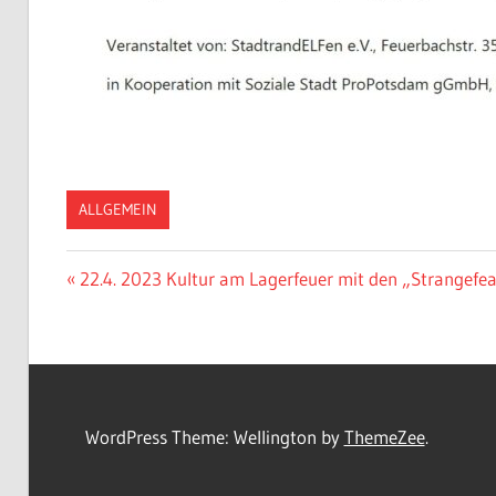
ALLGEMEIN
Beitragsnavigation
Vorheriger
22.4. 2023 Kultur am Lagerfeuer mit den „Strangefe
Beitrag:
WordPress Theme: Wellington by
ThemeZee
.