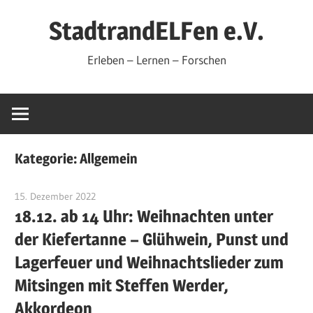
Zum
StadtrandELFen e.V.
Inhalt
springen
Erleben – Lernen – Forschen
Kategorie:
Allgemein
15. Dezember 2022
sre-admin-2020
18.12. ab 14 Uhr: Weihnachten unter
der Kiefertanne – Glühwein, Punst und
Lagerfeuer und Weihnachtslieder zum
Mitsingen mit Steffen Werder,
Akkordeon