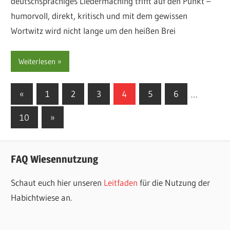
deutschsprachiges Liedermaching trifft auf den Punkt –
humorvoll, direkt, kritisch und mit dem gewissen
Wortwitz wird nicht lange um den heißen Brei
Weiterlesen
Beitragsnavigation
Vorherige
«
1
2
3
4
5
6
…
Beiträge
Nächste
10
»
Beiträge
FAQ Wiesennutzung
Schaut euch hier unseren
Leitfaden
für die Nutzung der
Habichtwiese an.